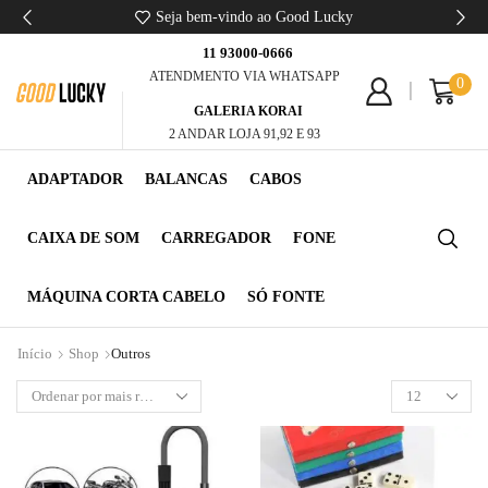
Seja bem-vindo ao Good Lucky
11 93000-0666
ATENDMENTO VIA WHATSAPP
0
GALERIA KORAI
2 ANDAR LOJA 91,92 E 93
ADAPTADOR
BALANCAS
CABOS
CAIXA DE SOM
CARREGADOR
FONE
MÁQUINA CORTA CABELO
SÓ FONTE
Início
Shop
Outros