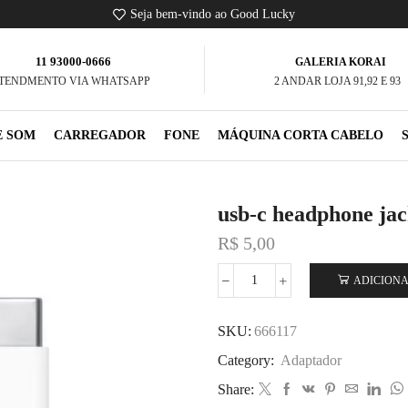
Seja bem-vindo ao Good Lucky
11 93000-0666
GALERIA KORAI
TENDMENTO VIA WHATSAPP
2 ANDAR LOJA 91,92 E 93
E SOM
CARREGADOR
FONE
MÁQUINA CORTA CABELO
usb-c headphone jac
R$
5,00
ADICIONA
SKU:
666117
Category:
Adaptador
Share: