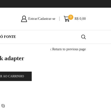
0
Entrar/Cadastrar-se
R$
0,00
SÓ FONTE
Return to previous page
k adapter
R AO CARRINHO