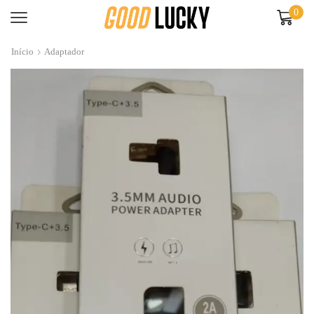
0
Início
Adaptador