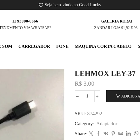
Seja bem-vindo ao Good Lucky
11 93000-0666
GALERIA KORAI
TENDMENTO VIA WHATSAPP
2 ANDAR LOJA 91,92 E 93
E SOM
CARREGADOR
FONE
MÁQUINA CORTA CABELO
LEHMOX LEY-37
R$
3,00
ADICIONA
SKU:
874292
Category:
Adaptador
Share: