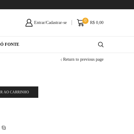
0
Entrar/Cadastrar-se
R$
0,00
SÓ FONTE
Return to previous page
R AO CARRINHO