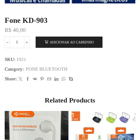
Fone KD-903
R$
40,00
ADICIONAR AO CARRINHO
SKU:
1921
Category:
FONE BLUETOOTH
Share:
Related Products