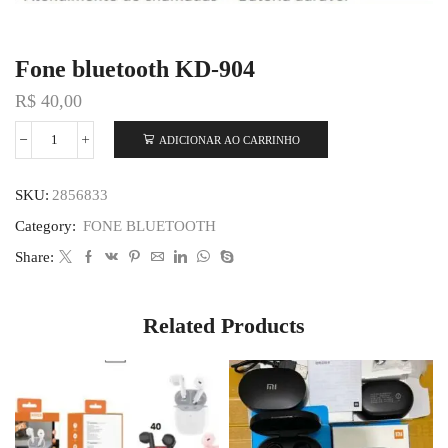
Fone bluetooth KD-904
R$
40,00
ADICIONAR AO CARRINHO
SKU:
2856833
Category:
FONE BLUETOOTH
Share:
Related Products