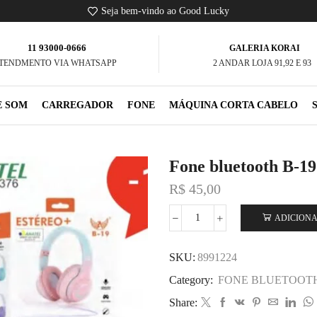
Seja bem-vindo ao Good Lucky
11 93000-0666
GALERIA KORAI
TENDMENTO VIA WHATSAPP
2 ANDAR LOJA 91,92 E 93
E SOM
CARREGADOR
FONE
MÁQUINA CORTA CABELO
Fone bluetooth B-19
R$
45,00
ADICIONA
SKU:
8991224
Category:
FONE BLUETOOT
Share: