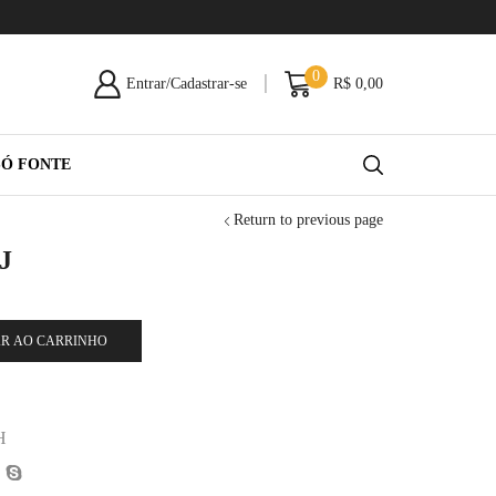
0
Entrar/Cadastrar-se
R$
0,00
SÓ FONTE
Return to previous page
J
R AO CARRINHO
H