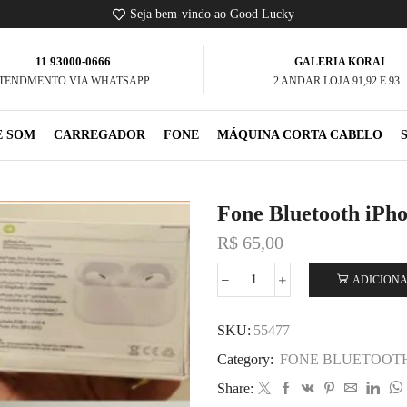
Seja bem-vindo ao Good Lucky
11 93000-0666
GALERIA KORAI
TENDMENTO VIA WHATSAPP
2 ANDAR LOJA 91,92 E 93
E SOM
CARREGADOR
FONE
MÁQUINA CORTA CABELO
Fone Bluetooth iPho
R$
65,00
ADICIONA
SKU:
55477
Category:
FONE BLUETOOT
Share: