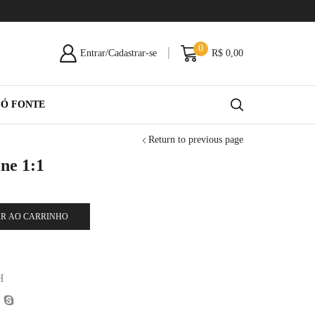
0
Entrar/Cadastrar-se
R$
0,00
SÓ FONTE
Return to previous page
ne 1:1
R AO CARRINHO
H