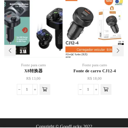
Fonte para carro
Fonte para carro
X8转换器
Fonte de carro CJ12-4
R$
13,00
R$
18,00
Copyright © GoodLucky 2022