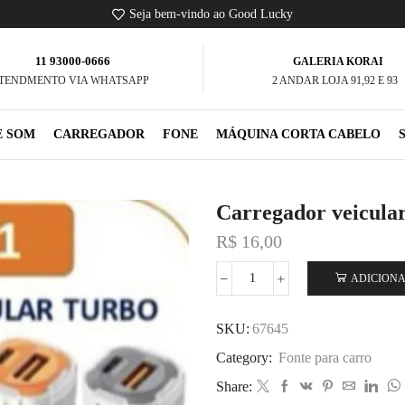
Seja bem-vindo ao Good Lucky
11 93000-0666
GALERIA KORAI
TENDMENTO VIA WHATSAPP
2 ANDAR LOJA 91,92 E 93
E SOM
CARREGADOR
FONE
MÁQUINA CORTA CABELO
Carregador veicula
R$
16,00
ADICIONA
SKU:
67645
Category:
Fonte para carro
Share: