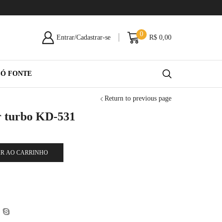
0
Entrar/Cadastrar-se
R$
0,00
SÓ FONTE
Return to previous page
r turbo KD-531
R AO CARRINHO