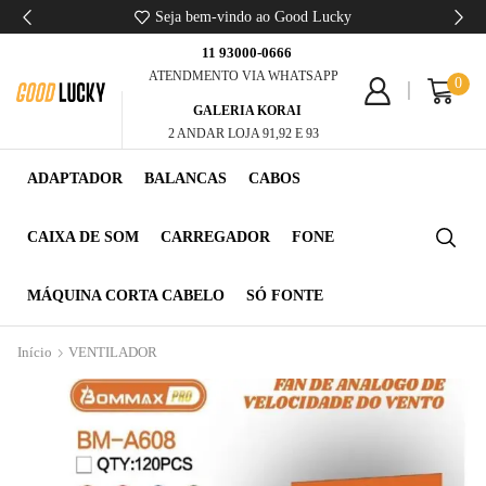
Seja bem-vindo ao Good Lucky
11 93000-0666
ATENDMENTO VIA WHATSAPP
0
GALERIA KORAI
2 ANDAR LOJA 91,92 E 93
ADAPTADOR
BALANCAS
CABOS
CAIXA DE SOM
CARREGADOR
FONE
MÁQUINA CORTA CABELO
SÓ FONTE
Início
VENTILADOR