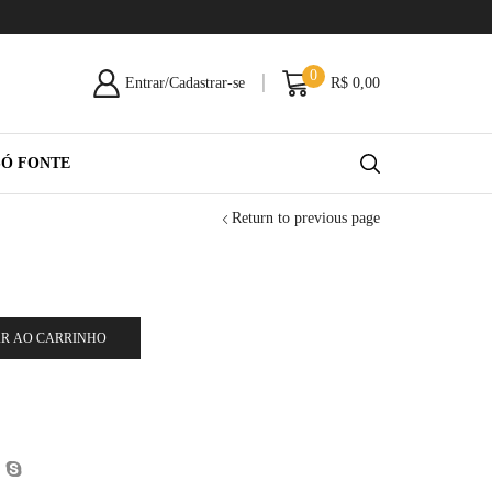
0
Entrar/Cadastrar-se
R$
0,00
SÓ FONTE
Return to previous page
R AO CARRINHO