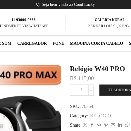
Seja bem-vindo ao Good Lucky
11 93000-0666
GALERIA KORAI
TENDMENTO VIA WHATSAPP
2 ANDAR LOJA 91,92 E 93
E SOM
CARREGADOR
FONE
MÁQUINA CORTA CABELO
Relógio W40 PRO
R$
115,00
ADICIONA
SKU:
76354
Category:
RELÓGIO
Share: