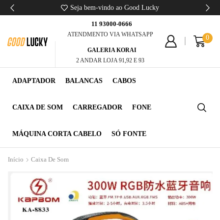
Seja bem-vindo ao Good Lucky
11 93000-0666
ATENDMENTO VIA WHATSAPP
0
GALERIA KORAI
2 ANDAR LOJA 91,92 E 93
ADAPTADOR
BALANCAS
CABOS
CAIXA DE SOM
CARREGADOR
FONE
MÁQUINA CORTA CABELO
SÓ FONTE
Início
Caixa De Som