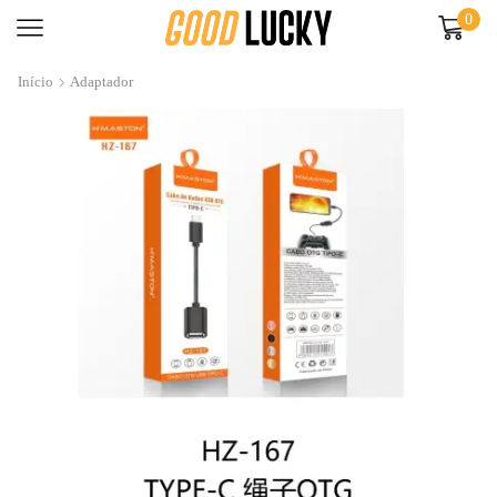
0
Início
Adaptador