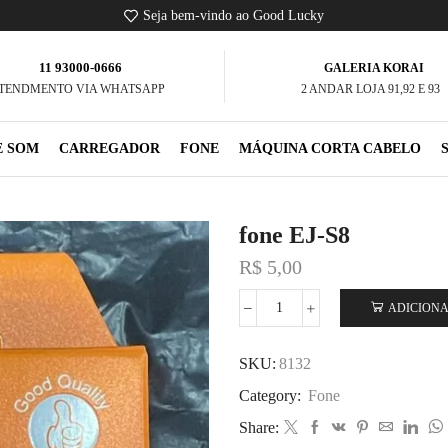
Seja bem-vindo ao Good Lucky
11 93000-0666
GALERIA KORAI
TENDMENTO VIA WHATSAPP
2 ANDAR LOJA 91,92 E 93
E SOM
CARREGADOR
FONE
MÁQUINA CORTA CABELO
fone EJ-S8
R$
5,00
ADICIONA
SKU:
8132
Category:
Fone
Share: