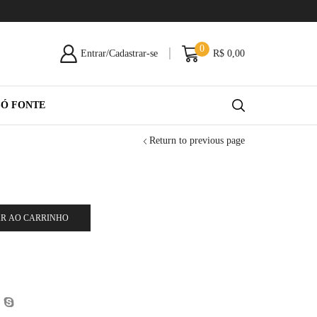
0
Entrar/Cadastrar-se
R$
0,00
SÓ FONTE
Return to previous page
R AO CARRINHO