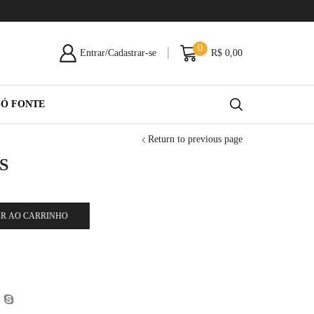
0
Entrar/Cadastrar-se
R$
0,00
SÓ FONTE
Return to previous page
S
R AO CARRINHO