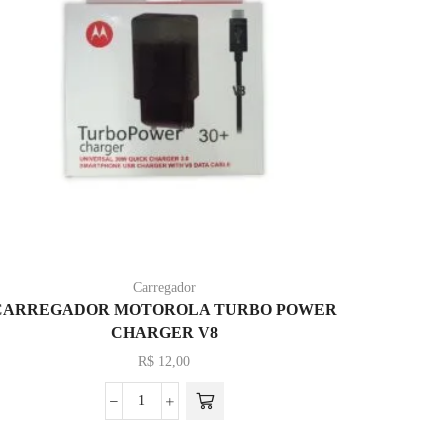
Carregador
CARREGADOR MOTOROLA TURBO POWER
CARR
CHARGER V8
R$
12,00