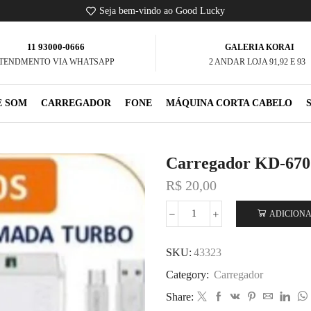
Seja bem-vindo ao Good Lucky
11 93000-0666
GALERIA KORAI
TENDMENTO VIA WHATSAPP
2 ANDAR LOJA 91,92 E 93
E SOM
CARREGADOR
FONE
MÁQUINA CORTA CABELO
Carregador KD-670
R$
20,00
ADICIONA
SKU:
43323
Category:
Carregador
Share: