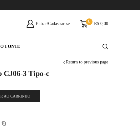
0
Entrar/Cadastrar-se
R$
0,00
SÓ FONTE
Return to previous page
o CJ06-3 Tipo-c
R AO CARRINHO