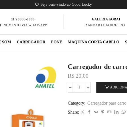
Seja bem-vindo ao Good Lucky
11 93000-0666
GALERIA KORAI
TENDMENTO VIA WHATSAPP
2 ANDAR LOJA 91,92 E 93
E SOM
CARREGADOR
FONE
MÁQUINA CORTA CABELO
Carregador de carr
R$
20,00
ADICIONA
Category:
Carregador para carro
Share: