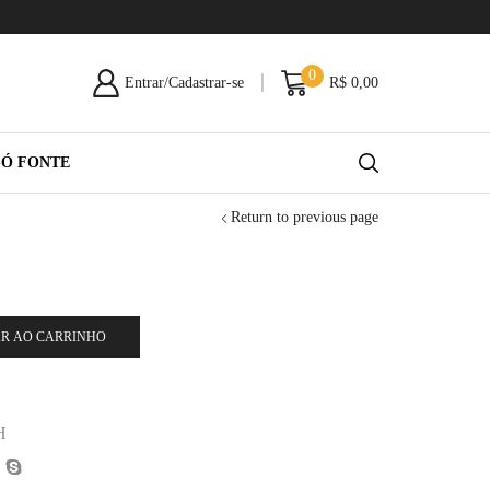
0
Entrar/Cadastrar-se
R$
0,00
SÓ FONTE
Return to previous page
R AO CARRINHO
H