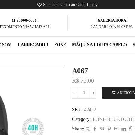
Seja bem-vindo ao Good Lucky
11 93000-0666
GALERIA KORAI
TENDMENTO VIA WHATSAPP
2 ANDAR LOJA 91,92 E 93
E SOM
CARREGADOR
FONE
MÁQUINA CORTA CABELO
A067
R$
75,00
ADICIONA
SKU:
42452
Category:
FONE BLUETOOT
Share: